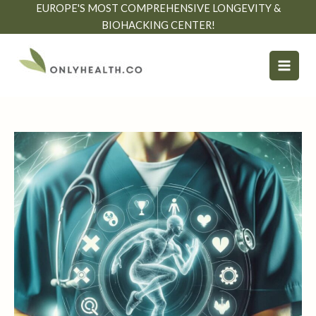
İçeriğe
EUROPE'S MOST COMPREHENSIVE LONGEVITY &
atla
BIOHACKING CENTER!