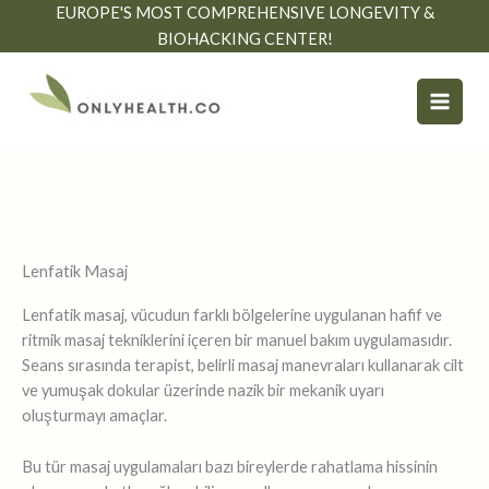
İçeriğe
EUROPE'S MOST COMPREHENSIVE LONGEVITY &
atla
BIOHACKING CENTER!
Lenfatik Masaj
Lenfatik masaj, vücudun farklı bölgelerine uygulanan hafif ve
ritmik masaj tekniklerini içeren bir manuel bakım uygulamasıdır.
Seans sırasında terapist, belirli masaj manevraları kullanarak cilt
ve yumuşak dokular üzerinde nazik bir mekanik uyarı
oluşturmayı amaçlar.
Bu tür masaj uygulamaları bazı bireylerde rahatlama hissinin