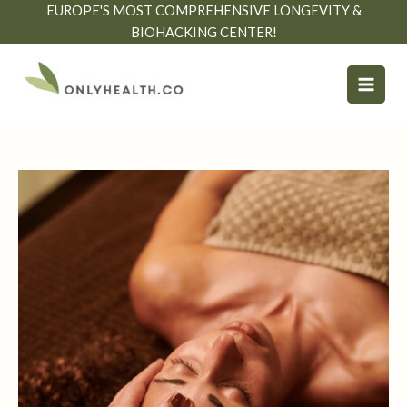
İçeriğe
EUROPE'S MOST COMPREHENSIVE LONGEVITY &
atla
BIOHACKING CENTER!